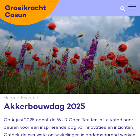
Home
»
Events
»
Akkerbouwdag 2025
Op 4 juni 2025 opent de WUR Open Teelten in Lelystad haar
deuren voor een inspirerende dag vol innovaties en inzichten.
Ontdek de nieuwste ontwikkelingen in bodemsparend werken,