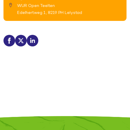
WUR Open Teelten
Edelhertweg 1, 8219 PH Lelystad