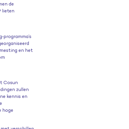
amen de
 lieten
g
‑
programma
’
s
georganiseerd
emesting en het
rom
ht Cosun
dingen zullen
ne kennis en
e
e hoge
 met verschillen