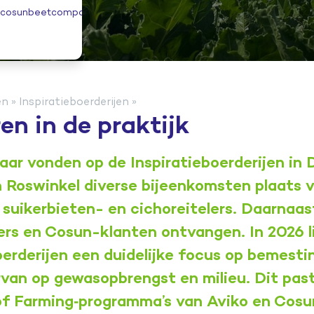
s@cosunbeetcompany.com
en
»
Inspiratieboerderijen
»
ren in de praktijk
aar vonden op de Inspiratieboerderijen in 
 Roswinkel diverse bijeenkomsten plaats 
 suikerbieten- en cichoreitelers. Daarnaast
rs en Cosun-klanten ontvangen. In 2026 l
oerderijen een duidelijke focus op bemesti
van op gewasopbrengst en milieu. Dit pas
of Farming‑programma’s van Aviko en Cos