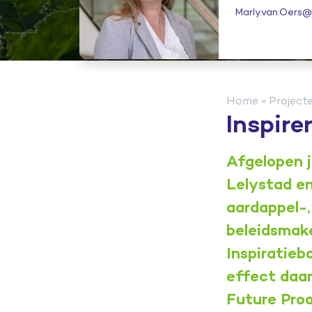
Marly.van.Oer
Home
»
Project
Inspire
Afgelopen j
Lelystad en
aardappel-,
beleidsmake
Inspiratieb
effect daar
Future Pro