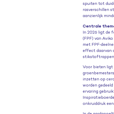
spuiten tot dui
rasverschillen s
aanzienlijk min
Centrale them
In 2026 ligt de 
(FPF) van Avik
met FPF
‑
deelne
effect daarvan 
stikstoftrappen
Voor bieten lig
groenbemesters
inzetten op cer
worden gedeeld 
ervaring gebrui
Inspiratieboerde
onkruiddruk een 
In de aardappel