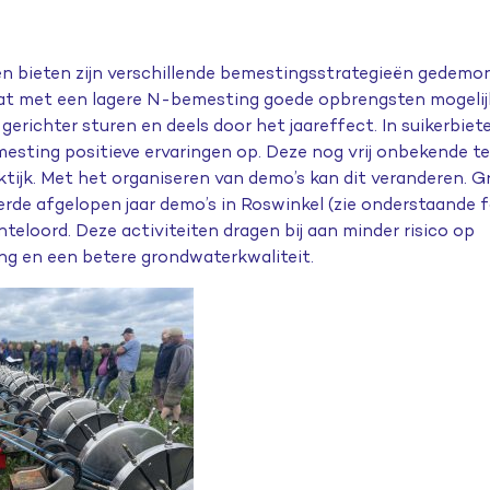
en bieten zijn verschillende bemestingsstrategieën
gedemon
dat met een lagere N-bemesting goede opbrengsten mogelijk 
 gerichter sturen
en deels
door het jaareffect
. In suikerbie
esting positieve ervaringen op. De
ze
nog vrij onbekende te
ktijk
.
M
et
het organiseren van demo’s kan dit veranderen.
G
erde afgelopen
jaar
demo’s
in Roswinkel (zie onderstaande 
inteloord.
Deze
activiteiten
dragen bij
aan minder risico op
ing en een betere grondwaterkwaliteit.