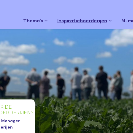
Thema’s
Inspiratieboerderijen
N-mi
R DE
BOERDERIJEN?
, Manager
erijen