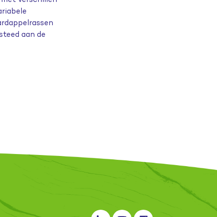
ariabele
aardappelrassen
steed aan de