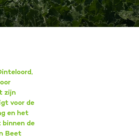
Dinteloord,
voor
 zijn
igt voor de
ng en het
t binnen de
un Beet