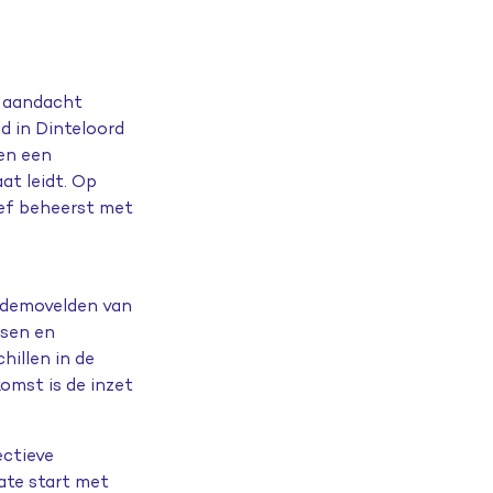
s aandacht
d in Dinteloord
een een
at leidt. Op
tief beheerst met
e demovelden van
ssen en
hillen in de
komst is de inzet
ectieve
late start met