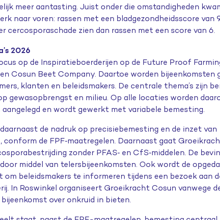
delijk meer aantasting. Juist onder die omstandigheden kw
terk naar voren: rassen met een bladgezondheidsscore van 9
der cercosporaschade zien dan rassen met een score van 6.
a’s 2026
focus op de Inspiratieboerderijen op de Future Proof Farmin
o en Cosun Beet Company. Daartoe worden bijeenkomsten 
mers, klanten en beleidsmakers. De centrale thema
’
s zijn b
op gewasopbrengst en milieu. Op alle locaties worden daa
 aangelegd en wordt gewerkt met variabele bemesting.
t daarnaast
de nadruk
op precisiebemesting en de inzet van
, conform de FPF
‑
maatregelen. Daarnaast gaat Groeikrac
cosporabestrijding zonder PFAS
‑
en CfS
‑
middelen. De bevin
door middel van telersbijeenkomsten. Ook wordt de opgeda
kt om beleidsmakers te informeren tijdens een bezoek aan d
rij.
In Roswinkel organiseert Groeikracht Cosun vanwege d
bijeenkomst over onkruid in bieten.
teelt staat, naast de FPF-maatregelen, bemesting centraal,