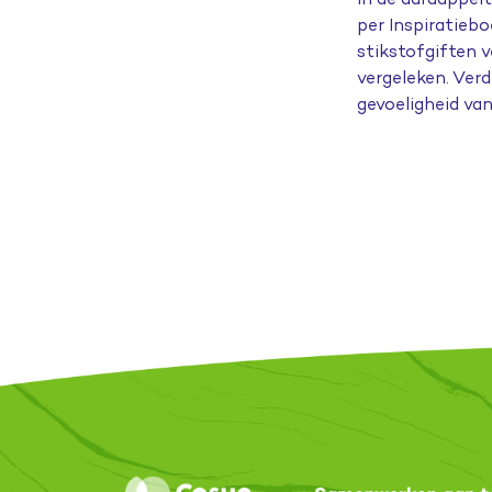
per Inspiratiebo
stikstofgiften v
vergeleken. Ver
gevoeligheid va