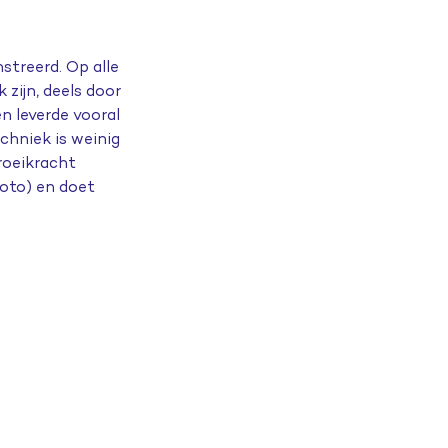
streerd
. Op alle
zijn, deels
door
ten leverde
vooral
chniek is weinig
roeikracht
foto) en doet