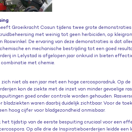
sing
heeft Groeikracht Cosun tijdens twee grote demonstratie
ruidbeheersing met weinig tot geen herbiciden, op kleigron
in Roswinkel. De ervaring van deze demonstraties is dat all
chemische en mechanische bestrijding tot een goed resulta
rderij in Lelystad is afgelopen jaar onkruid in bieten effec
n combinatie met chemie.
zich niet als een jaar met een hoge cercosporadruk. Op d
rderijen kon de ziekte met de inzet van minder gevoelige ra
bespuitingen goed onder controle worden gehouden. Rasversc
r bladziekten waren daarbij duidelijk zichtbaar. Voor de toe
een hoog cijfer voor bladgezondheid onmisbaar.
het tijdstip van de eerste bespuiting cruciaal voor een eff
ercospora. Op alle drie de Inspiratieboerderijen leidde een 