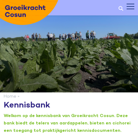
Home
»
Kennisbank
Welkom op de kennisbank van Groeikracht Cosun. Deze
bank biedt de telers van aardappelen, bieten en cichorei
een toegang tot praktijkgericht kennisdocumenten.