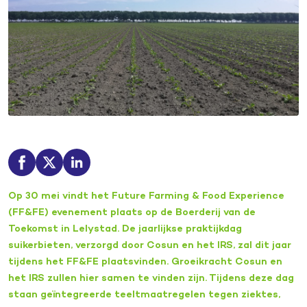
Op 30 mei vindt het Future Farming & Food Experience
(FF&FE) evenement plaats op de Boerderij van de
Toekomst in Lelystad. De jaarlijkse praktijkdag
suikerbieten, verzorgd door Cosun en het IRS, zal dit jaar
tijdens het FF&FE plaatsvinden. Groeikracht Cosun en
het IRS zullen hier samen te vinden zijn. Tijdens deze dag
staan geïntegreerde teeltmaatregelen tegen ziektes,