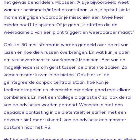
het gewas behandelen. Maassen: ‘Als je bijvoorbeeld weet
wanneer schimmels/infecties ontstaan, kun je op het juiste
moment ingrijpen waardoor je misschien één, twee keer
minder hoeft te spuiten. Of je gebruikt stoffen die de
weerbaarheid van een plant triggert en weerbaarder maakt.’
Ook zal 30 mei informatie worden gedeeld over de rol van
luizen en hoe die virussen overbrengen. En wat kun je doen
om virusoverdracht te voorkomen? Maassen: ‘Een van de
mogelijkheden is om gerst tussen de bieten te zaaien. Zo
komen minder luizen in de bieten.’ Ook hier zal de
geïntegreerde aanpak centraal staan: hoe kun je
teeltmaatregelen en chemische middelen goed met elkaar
combineren. En met een ‘college diagnostiek’ zal ook de rol
van de adviseurs worden getoond. Wanneer je met een
bepaalde aantasting in de bietenteelt er samen met een
adviseur niet meer uitkomt, kan de adviseur een monster
opsturen naar het IRS.
Het belooft een interessant evenement te worden, niet alleen