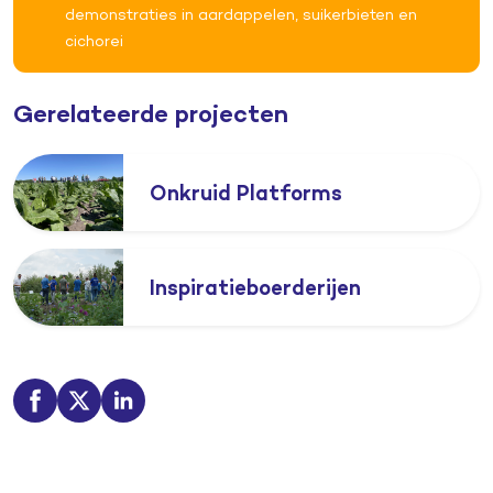
demonstraties in aardappelen, suikerbieten en
cichorei
Gerelateerde projecten
Onkruid Platforms
Inspiratieboerderijen